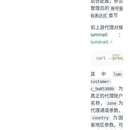
后台配置，参见
管理员的
账号鉴
章节
权表达式
如上游代理对接
luminati ：
luminati
curl
 --proxy
 z
其中
lum-
customer-
为
c_9a85388b
真正的代理账户
名称，
为
zone
代理通道参数，
为国
country
家地区参数。可