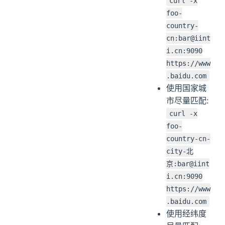
curl -x
foo-
country-
cn:bar@iint
i.cn:9090
https://www
.baidu.com
使用国家城
市尽量匹配:
curl -x
foo-
country-cn-
city-北
京:bar@iint
i.cn:9090
https://www
.baidu.com
使用经纬度