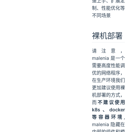
速上手、扩展定
启动和运行
制、性能优化等
分布式部署
不同场景
https 网站（TLS）
一个环境冲突问题
裸机部署
docker-all-in-one
docker-compose
请注意，
安装 docker-compose 环境
malenia 是一个
启动 malenia
需要高度性能调
优的网络程序，
在生产环境我们
更加建议使用裸
机部署的方式，
而
不建议使用
k8s、docker
等容器环境
,
malenia 隐藏在
内部的组件和模