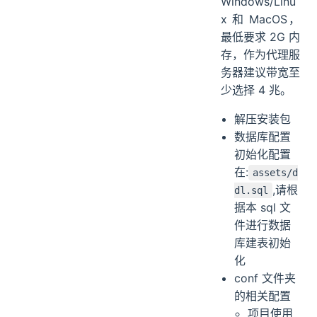
Windows/Linu
x 和 MacOS，
最低要求 2G 内
存，作为代理服
务器建议带宽至
少选择 4 兆。
解压安装包
数据库配置
初始化配置
在:
assets/d
,请根
dl.sql
据本 sql 文
件进行数据
库建表初始
化
conf 文件夹
的相关配置
项目使用