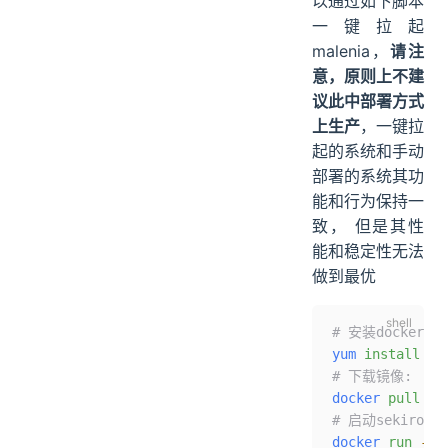
以通过如下脚本
一键拉起
malenia，
请注
意，原则上不建
议此中部署方式
上生产
，一键拉
起的系统和手动
部署的系统其功
能和行为保持一
致， 但是其性
能和稳定性无法
做到最优
# 安装docker
yum
 install
 -y
# 下载镜像:
docker
 pull
 re
# 启动sekiro服
docker
 run
 -d
 