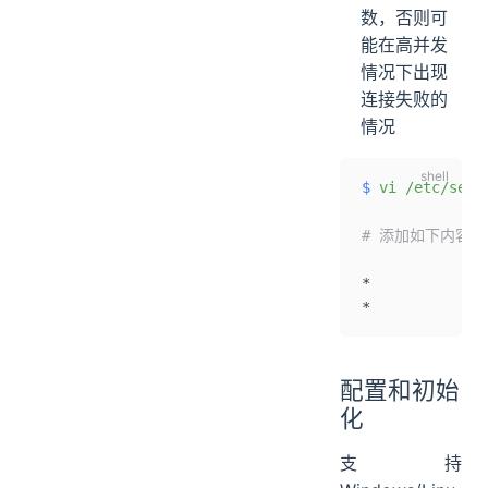
数，否则可
能在高并发
情况下出现
连接失败的
情况
$
 vi
 /etc/secu
# 添加如下内容
*             
*             
配置和初始
化
支持