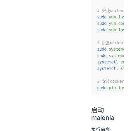
# 安装docke
sudo
 yum
 insta
sudo
 yum-confi
sudo
 yum
 insta
# 设置docker
sudo
 systemctl
sudo
 systemctl
systemctl
 enab
systemctl
 star
# 安装docker-
sudo
 pip
 insta
启动
malenia
执行命令: