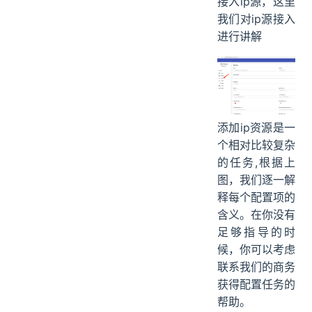
接入ip源，这里
上游代理鉴权账户 && 上游代理鉴权密码
我们对ip源接入
是否需要探测可用性
进行讲解
IP下载时间间隔（秒）
IP源支持协议
最长存活时间（秒）
添加ip资源是一
个相对比较复杂
的任务,根据上
图，我们逐一解
释每个配置项的
含义。在你没有
足够指导的时
候，你可以考虑
联系我们的商务
获得配置任务的
帮助。